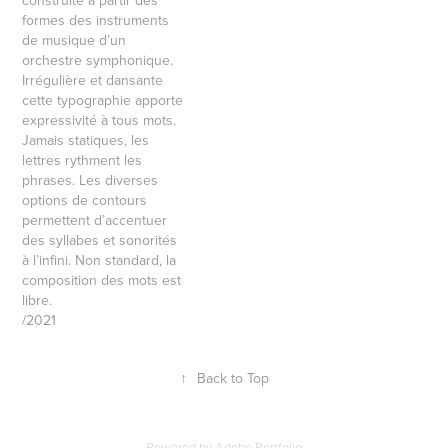
construite à partir des
formes des instruments
de musique d’un
orchestre symphonique.
Irrégulière et dansante
cette typographie apporte
expressivité à tous mots.
Jamais statiques, les
lettres rythment les
phrases. Les diverses
options de contours
permettent d’accentuer
des syllabes et sonorités
à l’infini. Non standard, la
composition des mots est
libre.
/2021
↑
Back to Top
Powered by
Adobe Portfolio